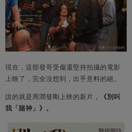
現在，這部發哥受傷還堅持拍攝的電影
上映了，完全沒想到，出乎意料的絕。
說的就是周潤發剛上映的新片，
《別叫
我「賭神」》。