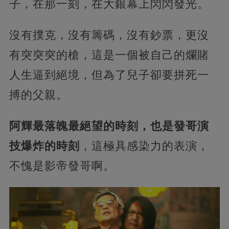
子，在那一刻，在大銀幕上閃閃發光。
沒有撲克，沒有籌碼，沒有鈔票，更沒
有突突突的槍，這是一個被自己的爛賭
人生逼到絕境，但為了兒子卻要拼死一
搏的父親。
阿輝最落魄最絕望的時刻，也是發哥演
技爆炸的時刻
，這極具感染力的表演，
不愧是影帝發哥啊。