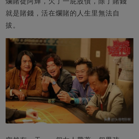
爛賭徒阿輝，欠了一屁股債，除了賭錢
就是賭錢，活在爛賭的人生里無法自
拔。