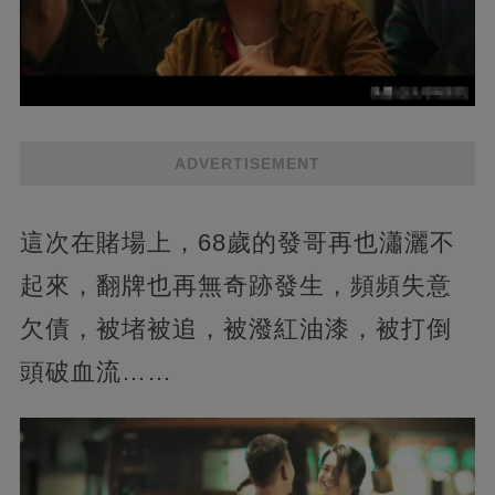
ADVERTISEMENT
這次在賭場上，68歲的發哥再也瀟灑不
起來，翻牌也再無奇跡發生，頻頻失意
欠債，被堵被追，被潑紅油漆，被打倒
頭破血流……