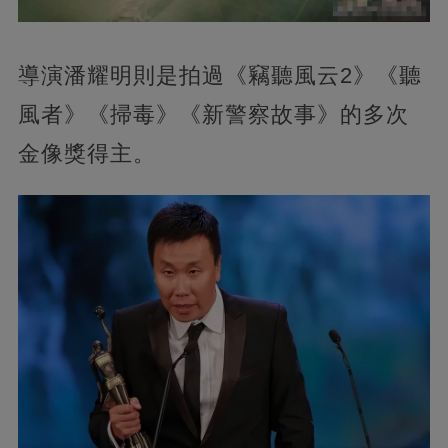
導演潘耀明則是拍過《竊聽風云2》《聽
風者》《掃毒》《新警察故事》的多次
金像獎得主。