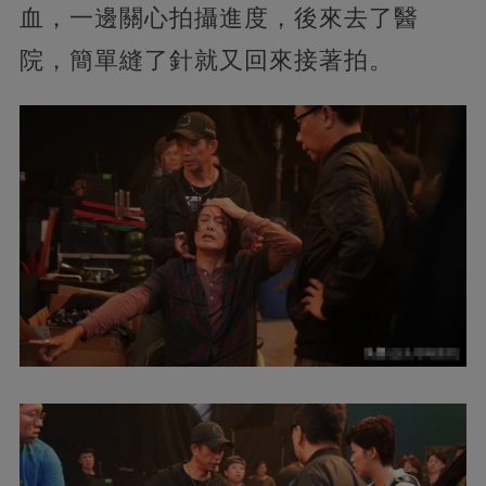
血，一邊關心拍攝進度，後來去了醫
院，簡單縫了針就又回來接著拍。