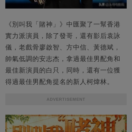
《別叫我「賭神」》中匯聚了一幫香港
實力派演員，除了發哥，還有影后袁詠
儀，老戲骨廖啟智、方中信、黃德斌，
帥氣低調的安志杰，拿過最佳男配角和
最佳新演員的白只，同時，還有一位獲
得過最佳男配角提名的新人柯煒林。
ADVERTISEMENT