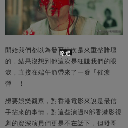
開始我們都以為發哥這次是來重整賭壇
略過
的，結果沒想到他這次是狂賺我們的眼
淚，直接在端午節帶來了一發「催淚
彈」！
想要娛樂觀眾，對香港電影來說是最信
手拈來的事情，對這些演過N部香港影視
劇的資深演員們更是不在話下，但發哥