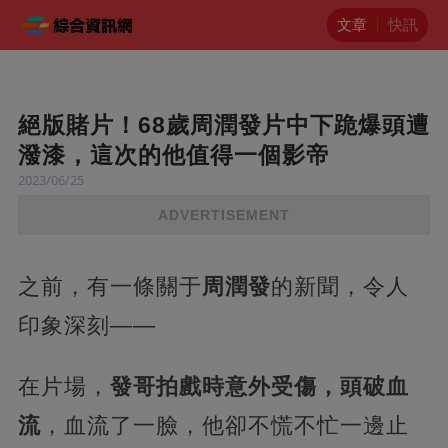
文章
快訊
絕版賭片！68歲周潤發片中下跪爆頭遭
潑漆，這次的他值得一個影帝
2023/06/25
ADVERTISEMENT
之前，有一條關于
周潤發
的新聞，令人
印象深刻——
在片場，
發哥拍戲時意外受傷，頭破血
流
，血流了一臉，他卻不慌不忙一邊止