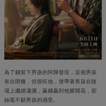
為了錢留下男孩的阿輝發現，這個男孩
有自閉癥，但很旺他，便帶著男孩在賭
場上繼續瀟灑，贏錢贏到他樂開花，卻
絲毫不顧男孩的感受。