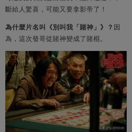
斷給人驚喜，可能又要拿影帝了！
為什麼片名叫《別叫我「賭神」》？
因
為，這次發哥從賭神變成了賭棍。