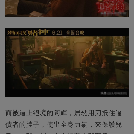
而被逼上絕境的阿輝，居然用刀抵住逼
債者的脖子，使出全身力氣，來保護兒