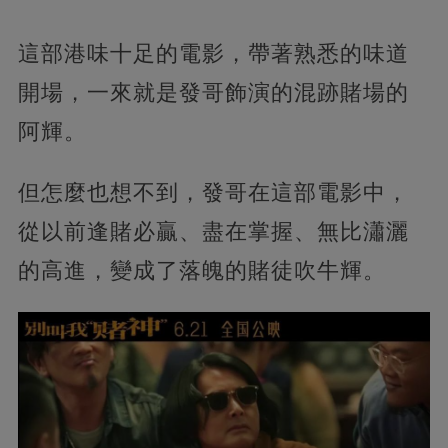
這部港味十足的電影，帶著熟悉的味道
開場，一來就是發哥飾演的混跡賭場的
阿輝。
但怎麼也想不到，發哥在這部電影中，
從以前逢賭必贏、盡在掌握、無比瀟灑
的高進，變成了落魄的賭徒吹牛輝。