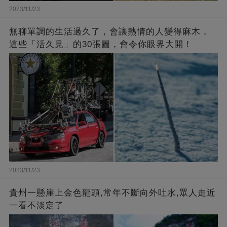
2023/11/23
無聊單調的生活過久了，會讓熱情的人變得麻木，
這些「活久見」的30張圖，會令你眼界大開！
2023/11/23
貴州一懸崖上金色龍頭,常年不斷向外吐水,眾人走近
一看不淡定了