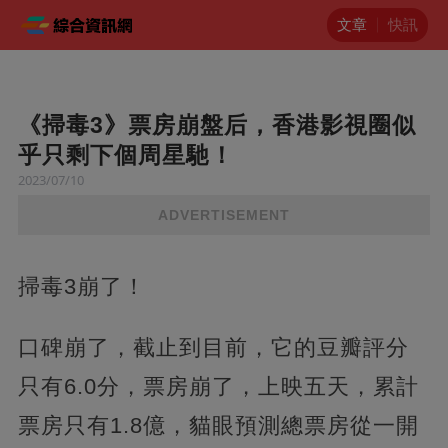
文章
快訊
《掃毒3》票房崩盤后，香港影視圈似
乎只剩下個周星馳！
2023/07/10
ADVERTISEMENT
掃毒3崩了！
口碑崩了，截止到目前，它的豆瓣評分
只有6.0分，票房崩了，上映五天，累計
票房只有1.8億，貓眼預測總票房從一開