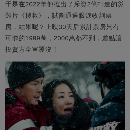
于是在2022年他推出了斥資2億打造的災
難片《搜救》，試圖通過眼淚收割票
房，結果呢？上映30天后累計票房只有
可憐的1999萬，2000萬都不到，差點讓
投資方全軍覆沒！