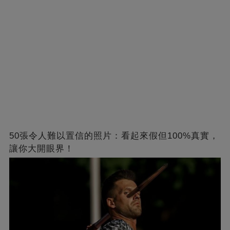
50張令人難以置信的照片：看起來假但100%真實，
讓你大開眼界！