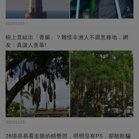
2023/11/23
樹上竟結出「香腸」？難怪非洲人不愿意種地，網
友：真讓人羨慕!
2023/11/23
26張容易看走眼的錯覺照，明明沒有PS，卻能欺騙