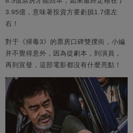
8.5億票房才能回本，如果最終定格在了
3.95億，意味著投資方要虧損1.7億左
右！
對于《掃毒3》的票房口碑雙撲街，小編
并不覺得意外，因為從劇本，到演員，
再到宣發，這部電影都沒有什麼亮點！