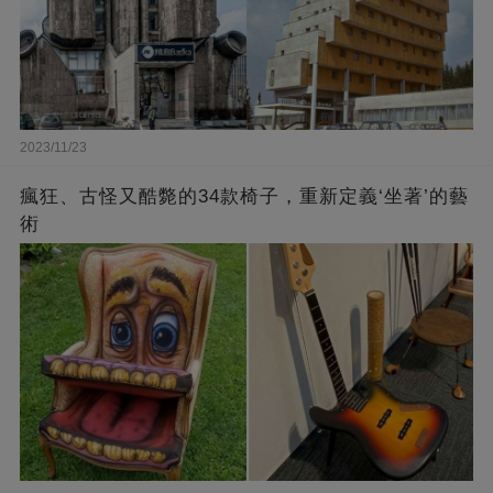
2023/11/23
瘋狂、古怪又酷斃的34款椅子，重新定義‘坐著’的藝
術