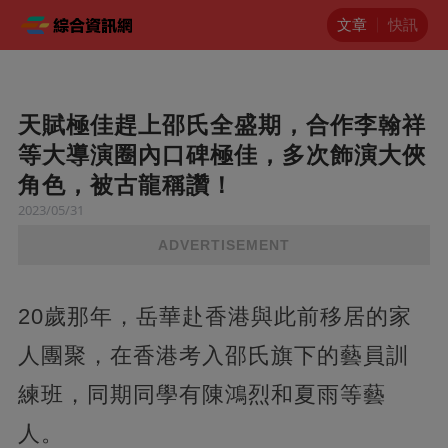
文章
快訊
天賦極佳趕上邵氏全盛期，合作李翰祥
等大導演圈內口碑極佳，多次飾演大俠
角色，被古龍稱讚！
2023/05/31
ADVERTISEMENT
20歲那年，岳華赴香港與此前移居的家
人團聚，在香港考入邵氏旗下的藝員訓
練班，同期同學有陳鴻烈和夏雨等藝
人。