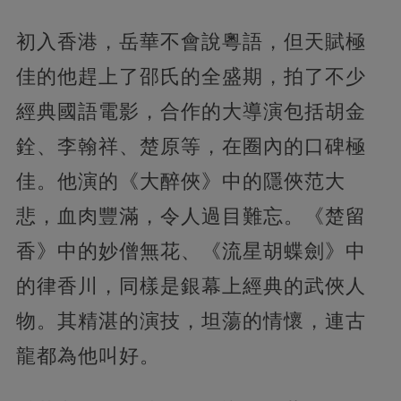
初入香港，岳華不會說粵語，但天賦極
佳的他趕上了邵氏的全盛期，拍了不少
經典國語電影，合作的大導演包括胡金
銓、李翰祥、楚原等，在圈內的口碑極
佳。他演的《大醉俠》中的隱俠范大
悲，血肉豐滿，令人過目難忘。《楚留
香》中的妙僧無花、《流星胡蝶劍》中
的律香川，同樣是銀幕上經典的武俠人
物。其精湛的演技，坦蕩的情懷，連古
龍都為他叫好。