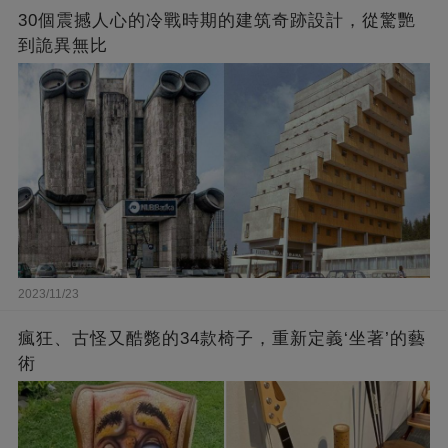
30個震撼人心的冷戰時期的建筑奇跡設計，從驚艷
到詭異無比
2023/11/23
瘋狂、古怪又酷斃的34款椅子，重新定義‘坐著’的藝
術