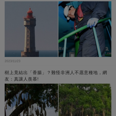
2023/11/23
樹上竟結出「香腸」？難怪非洲人不愿意種地，網
友：真讓人羨慕!