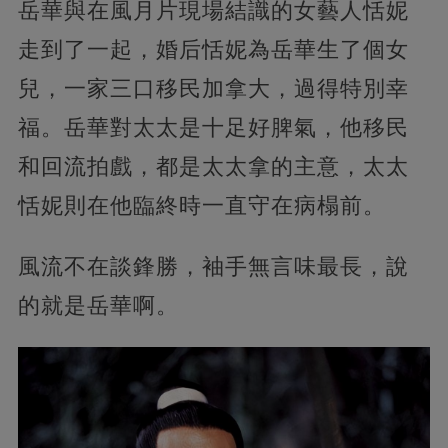
岳華與在風月片現場結識的女藝人恬妮
走到了一起，婚后恬妮為岳華生了個女
兒，一家三口移民加拿大，過得特別幸
福。岳華對太太是十足好脾氣，他移民
和回流拍戲，都是太太拿的主意，太太
恬妮則在他臨終時一直守在病榻前。
風流不在談鋒勝，袖手無言味最長，說
的就是岳華啊。