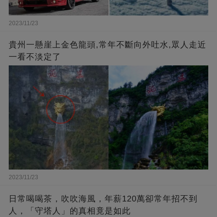
2023/11/23
貴州一懸崖上金色龍頭,常年不斷向外吐水,眾人走近
一看不淡定了
2023/11/23
日常喝喝茶，吹吹海風，年薪120萬卻常年招不到
人，「守塔人」的真相竟是如此