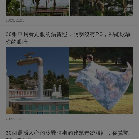
2023/11/23
26張容易看走眼的錯覺照，明明沒有PS，卻能欺騙
你的眼睛
2023/11/23
30個震撼人心的冷戰時期的建筑奇跡設計，從驚艷