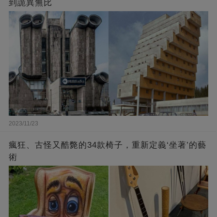
到詭異無比
2023/11/23
瘋狂、古怪又酷斃的34款椅子，重新定義‘坐著’的藝
術