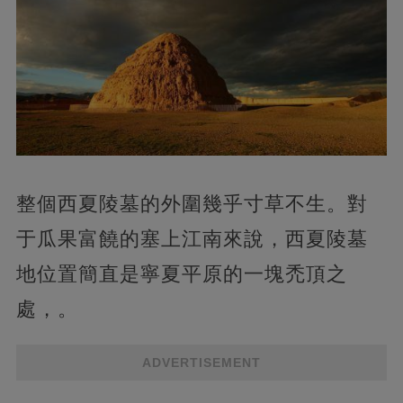
整個西夏陵墓的外圍幾乎寸草不生。對
于瓜果富饒的塞上江南來說，西夏陵墓
地位置簡直是寧夏平原的一塊禿頂之
處，。
ADVERTISEMENT