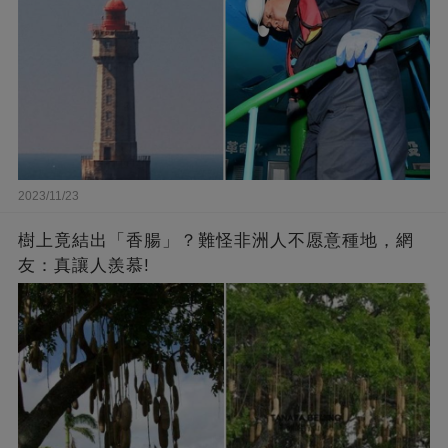
2023/11/23
樹上竟結出「香腸」？難怪非洲人不愿意種地，網
友：真讓人羨慕!