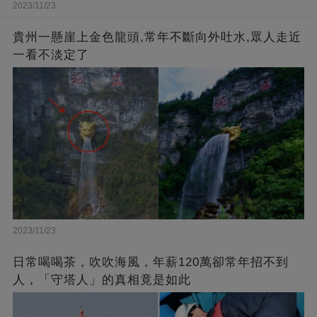
2023/11/23
貴州一懸崖上金色龍頭,常年不斷向外吐水,眾人走近
一看不淡定了
2023/11/23
日常喝喝茶，吹吹海風，年薪120萬卻常年招不到
人，「守塔人」的真相竟是如此