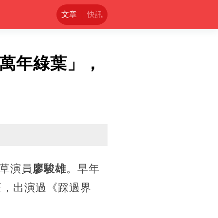
文章
快訊
「萬年綠葉」，
草演員
廖駿雄
。早年
班，出演過《踩過界