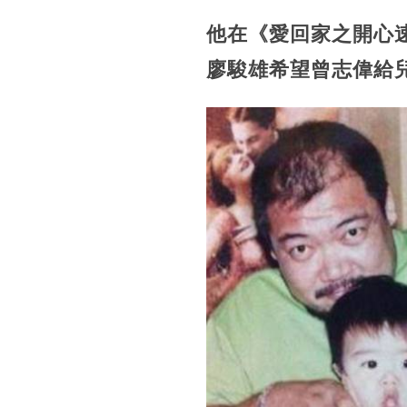
他在《愛回家之開心
廖駿雄希望曾志偉給