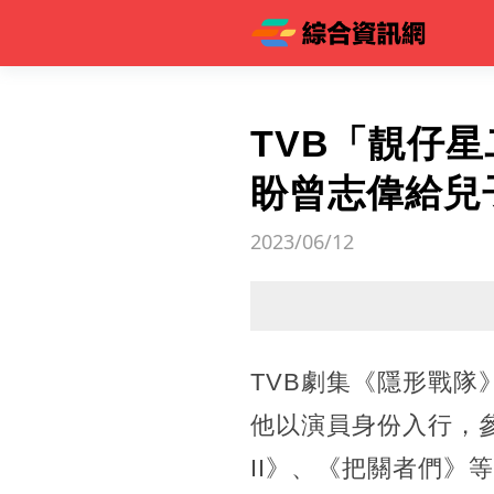
TVB「靚仔
盼曾志偉給兒
2023/06/12
TVB劇集《隱形戰隊
他以演員身份入行，參
II》、《把關者們》