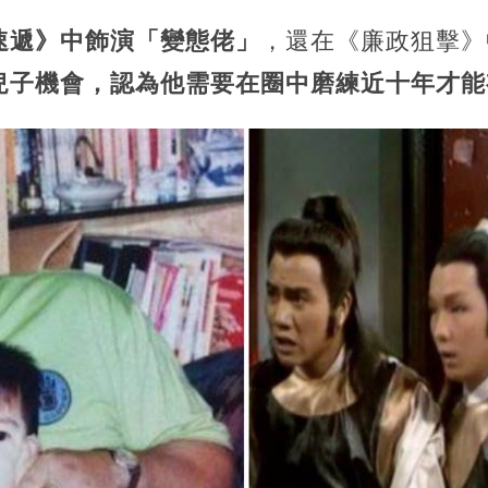
速遞》中飾演「變態佬」
，還在《廉政狙擊》
兒子機會，認為他需要在圈中磨練近十年才能