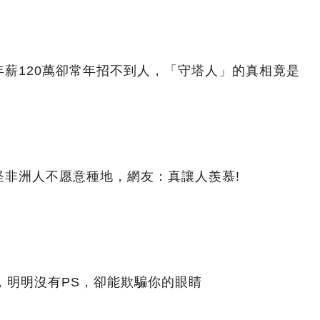
薪120萬卻常年招不到人，「守塔人」的真相竟是
怪非洲人不愿意種地，網友：真讓人羨慕!
，明明沒有PS，卻能欺騙你的眼睛