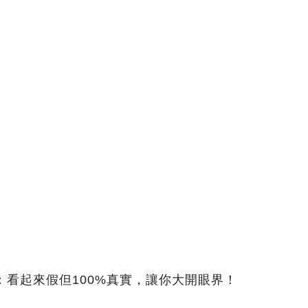
：看起來假但100%真實，讓你大開眼界！