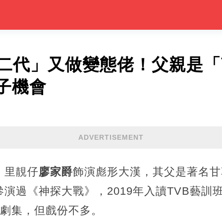
星二代」又做變態佬！父親是
子機會
ADVERTISEMENT
》里靚仔
廖家爵
飾演彪形大漢，其父是著名甘
演過《神探大戰》，2019年入讀TVB藝訓
等劇集，但戲份不多。