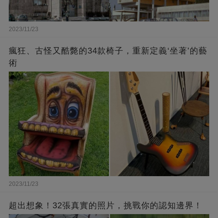
2023/11/23
瘋狂、古怪又酷斃的34款椅子，重新定義‘坐著’的藝
術
2023/11/23
超出想象！32張真實的照片，挑戰你的認知邊界！