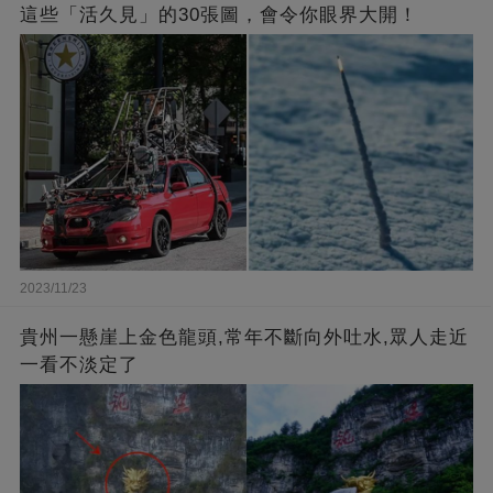
這些「活久見」的30張圖，會令你眼界大開！
2023/11/23
貴州一懸崖上金色龍頭,常年不斷向外吐水,眾人走近
一看不淡定了