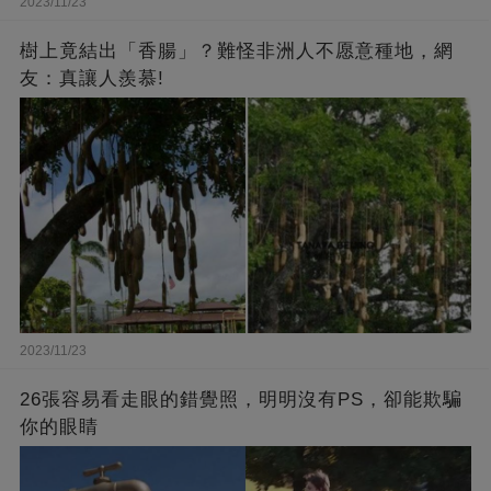
2023/11/23
樹上竟結出「香腸」？難怪非洲人不愿意種地，網
友：真讓人羨慕!
2023/11/23
26張容易看走眼的錯覺照，明明沒有PS，卻能欺騙
你的眼睛