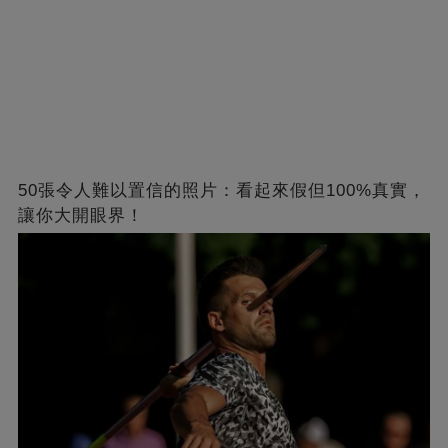
50張令人難以置信的照片：看起來假但100%真實，
讓你大開眼界！