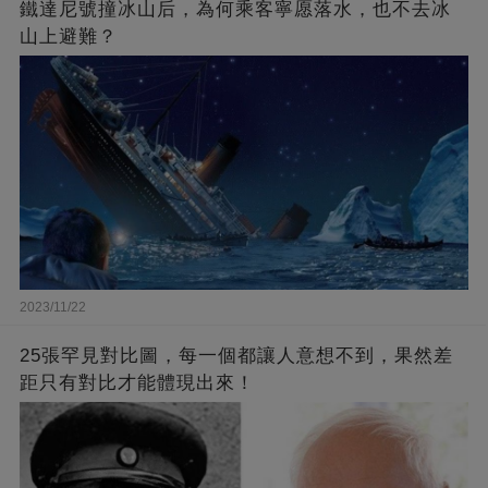
鐵達尼號撞冰山后，為何乘客寧愿落水，也不去冰
山上避難？
2023/11/22
25張罕見對比圖，每一個都讓人意想不到，果然差
距只有對比才能體現出來！