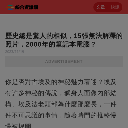
文章
快訊
歷史總是驚人的相似，15張無法解釋的
照片，2000年的筆記本電腦？
2023/11/19
ADVERTISEMENT
你是否對古埃及的神秘魅力著迷？埃及
有許多神秘的傳說，獅身人面像內部結
構、埃及法老頭部為什麼那麼長，一件
件不可思議的事情，隨著時間的推移慢
慢被揭開。