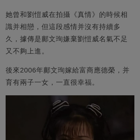
她曾和劉愷威在拍攝《真情》的時候相
識并相戀，但這段感情并沒有持續多
久，據傳是鄺文珣嫌棄劉愷威名氣不足
又不夠上進。
後來2006年鄺文珣嫁給富商應德榮，并
育有兩子一女，一直很幸福。