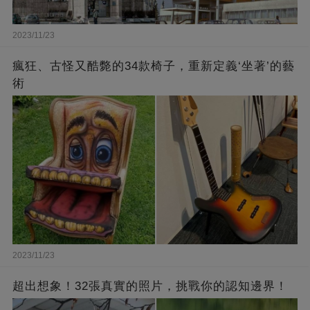
2023/11/23
瘋狂、古怪又酷斃的34款椅子，重新定義‘坐著’的藝
術
2023/11/23
超出想象！32張真實的照片，挑戰你的認知邊界！