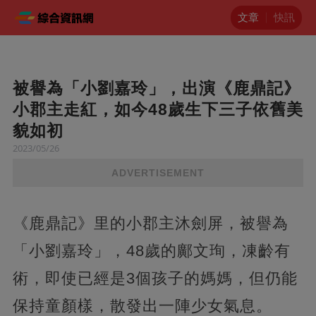
文章
快訊
被譽為「小劉嘉玲」，出演《鹿鼎記》
小郡主走紅，如今48歲生下三子依舊美
貌如初
2023/05/26
ADVERTISEMENT
《鹿鼎記》里的小郡主沐劍屏，被譽為
「小劉嘉玲」，48歲的鄺文珣，凍齡有
術，即使已經是3個孩子的媽媽，但仍能
保持童顏樣，散發出一陣少女氣息。