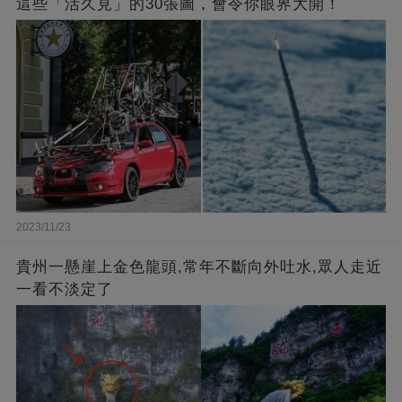
這些「活久見」的30張圖，會令你眼界大開！
2023/11/23
貴州一懸崖上金色龍頭,常年不斷向外吐水,眾人走近
一看不淡定了