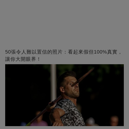
50張令人難以置信的照片：看起來假但100%真實，
讓你大開眼界！