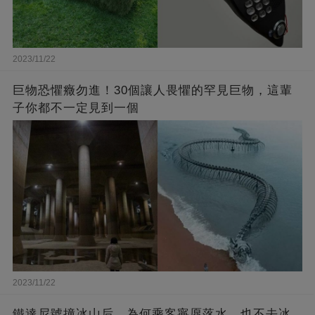
2023/11/22
巨物恐懼癥勿進！30個讓人畏懼的罕見巨物，這輩
子你都不一定見到一個
2023/11/22
鐵達尼號撞冰山后，為何乘客寧愿落水，也不去冰