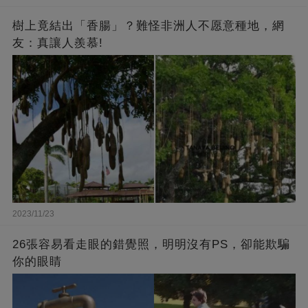
樹上竟結出「香腸」？難怪非洲人不愿意種地，網
友：真讓人羨慕!
2023/11/23
26張容易看走眼的錯覺照，明明沒有PS，卻能欺騙
你的眼睛