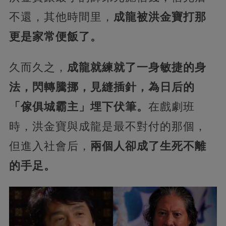
不還，其他時間里，
成龍被洪金寶打那
更是家常便飯了。
久而久之，
成龍就練就了一身敏捷的身
法，閃轉騰挪，見縫插針，為日后的
「傢俱城霸主」埋下伏筆。
在戲劇班
時，洪金寶與成龍是最不對付的那個，
但進入社會后，
兩個人卻成了生死不離
的手足。