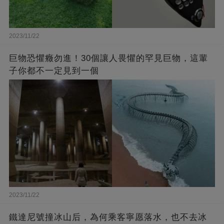
2023/11/22
巨物恐懼癥勿進！30個讓人畏懼的罕見巨物，這輩
子你都不一定見到一個
2023/11/22
鐵達尼號撞冰山后，為何乘客寧愿落水，也不去冰