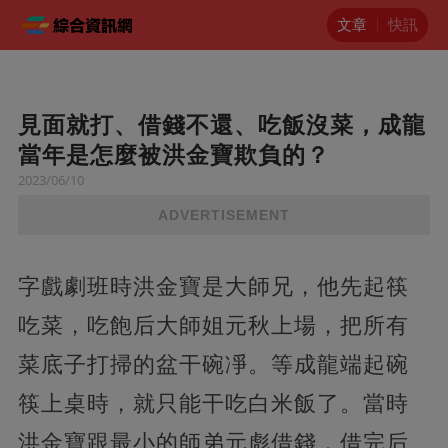
文章
快訊
見面就打、借錢不還、吃飯沒菜，成龍
當年是怎麼被洪金寶欺負的？
2023/06/10
ADVERTISEMENT
字戲劇班時洪金寶是大師兄，他先起筷
吃菜，吃飽后大師姐元秋上場，把所有
菜底子打掃的盆干碗凈。等成龍端起碗
筷上桌時，就只能干吃白米飯了。當時
洪金寶跟最小的師弟元彪借錢，借完后