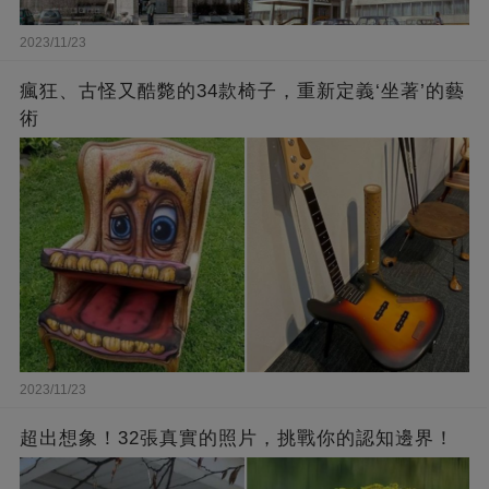
2023/11/23
瘋狂、古怪又酷斃的34款椅子，重新定義‘坐著’的藝
術
2023/11/23
超出想象！32張真實的照片，挑戰你的認知邊界！