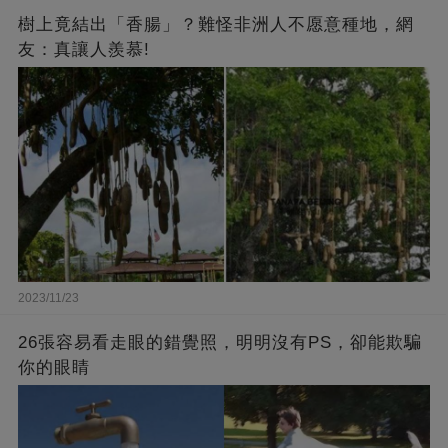
樹上竟結出「香腸」？難怪非洲人不愿意種地，網
友：真讓人羨慕!
2023/11/23
26張容易看走眼的錯覺照，明明沒有PS，卻能欺騙
你的眼睛