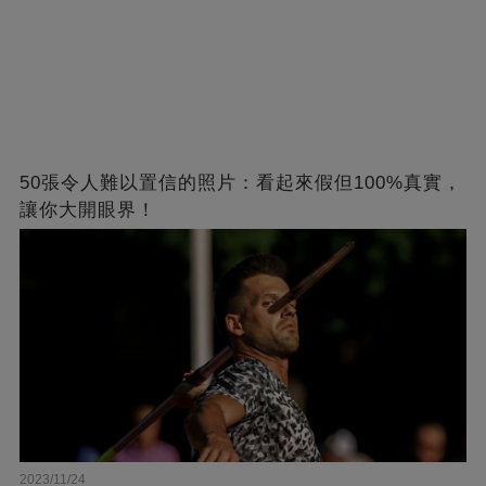
50張令人難以置信的照片：看起來假但100%真實，
讓你大開眼界！
2023/11/24