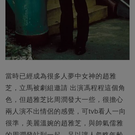
當時已經成為很多人夢中女神的趙雅
芝，立馬被劇組邀請 出演馮程程這個角
色，但趙雅芝比周潤發大一些，很擔心
兩人演不出情侶的感覺，可tvb看人一向
很準，美麗溫婉的趙雅芝，與帥氣儒雅
的周潤發站到一起，足以讓人忽略年齡