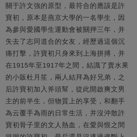
關于許文強的原型，最符合的應該是許
寶初，原本是燕京大學的一名學生，因
為參與愛國學生運動會被關押三年，并
失去了志同道合的女友，經歷過這個沉
痛打擊，許寶初只身來到上海拼搏，并
在1915年至1917年之間，結識了賣水果
的小販杜月笙，兩人結拜為好兄弟，之
后許寶初加入斧頭幫，從此開啟爽文男
主的前半生，但物質上的享受，和翻手
為云覆手為雨的日常生活，并沒沖散許
寶初骨子里的文人熱血，在愛與恨之間
徘徊的許寶初，最后還是沒逃過魂斷上