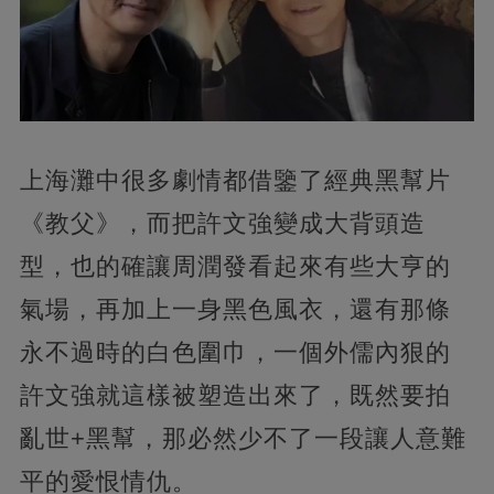
上海灘中很多劇情都借鑒了經典黑幫片
《教父》，而把許文強變成大背頭造
型，也的確讓周潤發看起來有些大亨的
氣場，再加上一身黑色風衣，還有那條
永不過時的白色圍巾，一個外儒內狠的
許文強就這樣被塑造出來了，既然要拍
亂世+黑幫，那必然少不了一段讓人意難
平的愛恨情仇。