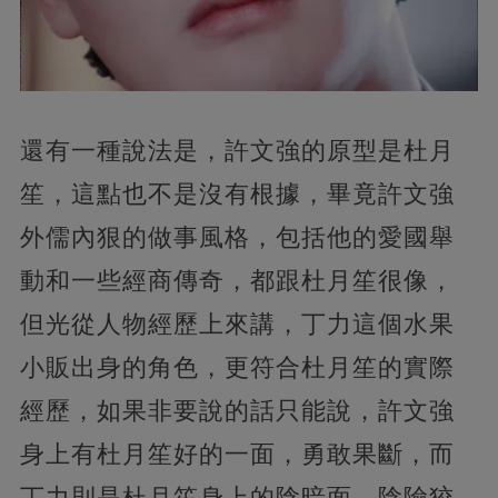
還有一種說法是，許文強的原型是杜月
笙，這點也不是沒有根據，畢竟許文強
外儒內狠的做事風格，包括他的愛國舉
動和一些經商傳奇，都跟杜月笙很像，
但光從人物經歷上來講，丁力這個水果
小販出身的角色，更符合杜月笙的實際
經歷，如果非要說的話只能說，許文強
身上有杜月笙好的一面，勇敢果斷，而
丁力則是杜月笙身上的陰暗面，陰險狡