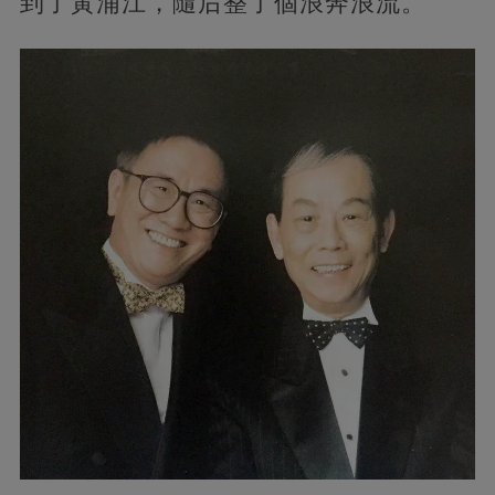
到了黃浦江，隨后整了個浪奔浪流。