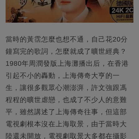
當時的黃霑怎麼也想不通，自己花20分
鐘寫完的歌詞，怎麼就成了曠世經典？
1980年周潤發版上海灘播出后，在香港
引起不小的轟動，上海傳奇大亨的一
生，讓很多觀眾心潮澎湃，許文強跟馮
程程的曠世虐戀，也成了不少人的意難
平，雖然講述了上海傳奇往事，但這部
電視劇根本沒在上海取景，由于當時大
陸還未開放，電視劇取景大多都在攝影