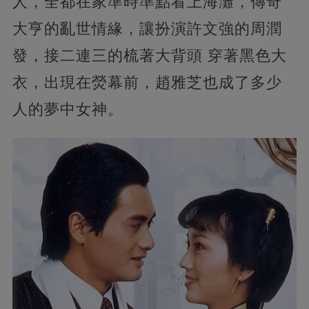
人，全都在家準時準點看上海灘，傳奇
大亨的亂世情緣，讓扮演許文強的周潤
發，接二連三的梳著大背頭 穿著黑色大
衣，出現在熒幕前，趙雅芝也成了多少
人的夢中女神。