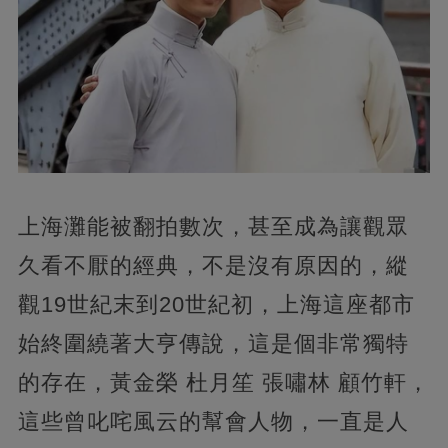
上海灘能被翻拍數次，甚至成為讓觀眾
久看不厭的經典，不是沒有原因的，縱
觀19世紀末到20世紀初，上海這座都市
始終圍繞著大亨傳說，這是個非常獨特
的存在，黃金榮 杜月笙 張嘯林 顧竹軒，
這些曾叱咤風云的幫會人物，一直是人