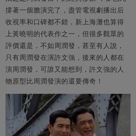
撐著一個膽演完了，盡管電視劇播出后
收視率和口碑都不錯，新上海灘也算得
上黃曉明的代表作之一，但很多觀眾的
評價還是，不如周潤發，甚至有人說，
只有周潤發在演許文強，後來的人都在
演周潤發，可誰又能想到，許文強的人
物原型比周潤發演的還要傳奇！