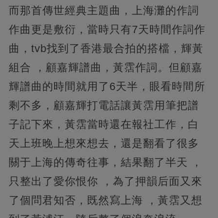
而那首傳世經典主題曲，上海灘的作詞
作曲更是敷衍，當時只有7天時間作詞作
曲，tvb找到了香港最合拍的搭檔，輝黃
組合 ，顧嘉輝譜曲，黃霑作詞。但顧嘉
輝譜曲的時間就用了6天半，眼看時間所
剩不多，顧嘉輝打電話讓黃霑用筆把譜
子記下來，黃霑當時還在報社工作，白
天上班晚上想來想去，還是翻看了很多
關于上海的傳奇往事，結果翻了半天 ，
只整出了愛你恨你 ，為了押韻后面又來
了個問君知否，既然寫上海 ，黃霑又想