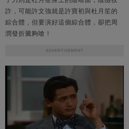
詐，可能許文強就是許寶初與杜月笙的
綜合體，但要演好這個綜合體，卻把周
潤發折騰夠嗆！
ADVERTISEMENT