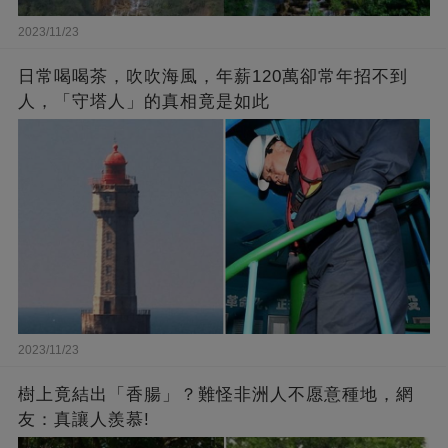
2023/11/23
日常喝喝茶，吹吹海風，年薪120萬卻常年招不到
人，「守塔人」的真相竟是如此
2023/11/23
樹上竟結出「香腸」？難怪非洲人不愿意種地，網
友：真讓人羨慕!