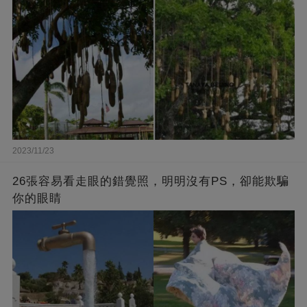
2023/11/23
26張容易看走眼的錯覺照，明明沒有PS，卻能欺騙
你的眼睛