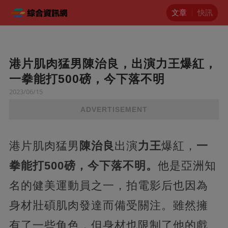
文章
快訊
港片肌肉猛男陳治良，出演力王爆紅，
一拳能打500磅，今下落不明
2023/06/15
ADVERTISEMENT
港片肌肉猛男
陳治良
出演
力王
爆紅，
一
拳能打500磅，今下落不明。
他是亞洲知
名的健美運動員之一，拍電影后也因為
身材壯碩肌肉發達而備受關注。雖然擁
有了一些角色，但身材也限制了他的戲