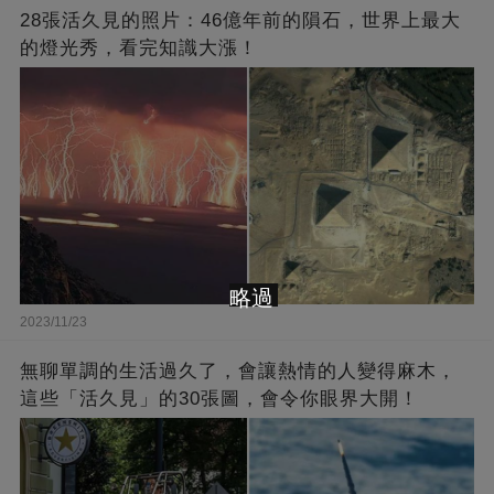
28張活久見的照片：46億年前的隕石，世界上最大
的燈光秀，看完知識大漲！
略過
2023/11/23
無聊單調的生活過久了，會讓熱情的人變得麻木，
這些「活久見」的30張圖，會令你眼界大開！