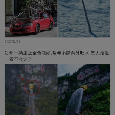
2023/11/23
貴州一懸崖上金色龍頭,常年不斷向外吐水,眾人走近
一看不淡定了