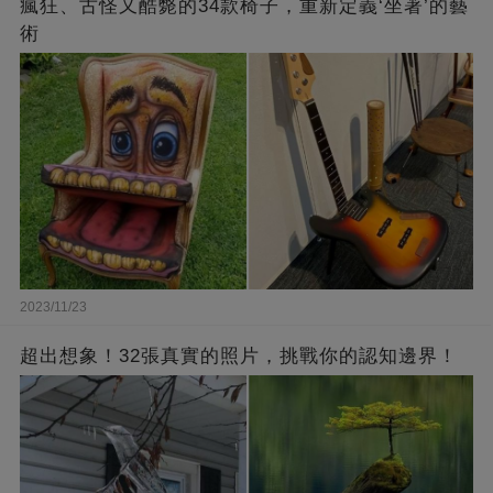
瘋狂、古怪又酷斃的34款椅子，重新定義‘坐著’的藝
術
2023/11/23
超出想象！32張真實的照片，挑戰你的認知邊界！