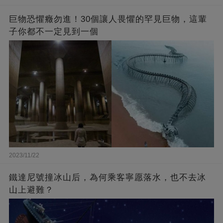
巨物恐懼癥勿進！30個讓人畏懼的罕見巨物，這輩
子你都不一定見到一個
2023/11/22
鐵達尼號撞冰山后，為何乘客寧愿落水，也不去冰
山上避難？