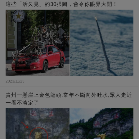
這些「活久見」的30張圖，會令你眼界大開！
2023/11/23
貴州一懸崖上金色龍頭,常年不斷向外吐水,眾人走近
一看不淡定了