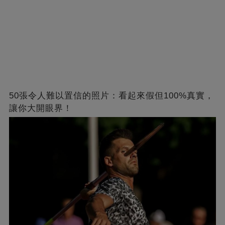
50張令人難以置信的照片：看起來假但100%真實，
讓你大開眼界！