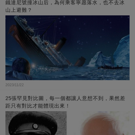
鐵達尼號撞冰山后，為何乘客寧愿落水，也不去冰
山上避難？
2023/11/22
25張罕見對比圖，每一個都讓人意想不到，果然差
距只有對比才能體現出來！