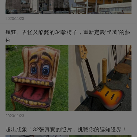
2023/11/23
瘋狂、古怪又酷斃的34款椅子，重新定義‘坐著’的藝
術
2023/11/23
超出想象！32張真實的照片，挑戰你的認知邊界！