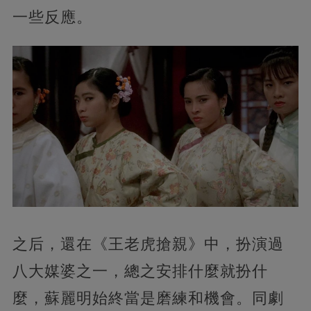
一些反應。
之后，還在《王老虎搶親》中，扮演過
八大媒婆之一，總之安排什麼就扮什
麼，蘇麗明始終當是磨練和機會。同劇