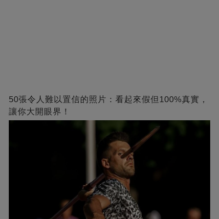
50張令人難以置信的照片：看起來假但100%真實，
讓你大開眼界！