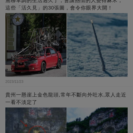
無聊單調的生活過久了，會讓熱情的人變得麻木，
這些「活久見」的30張圖，會令你眼界大開！
2023/11/23
貴州一懸崖上金色龍頭,常年不斷向外吐水,眾人走近
一看不淡定了