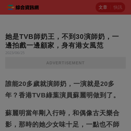
文章
快訊
她是TVB師奶王，不到30演師奶，一
邊拍戲一邊顧家，身有港女風范
2023/06/25
ADVERTISEMENT
誰能20多歲就演師奶，一演就是20多
年？香港TVB綠葉演員蘇麗明做到了。
蘇麗明當年剛入行時，和偶像古天樂合
影，那時的她少女味十足，一點也不師