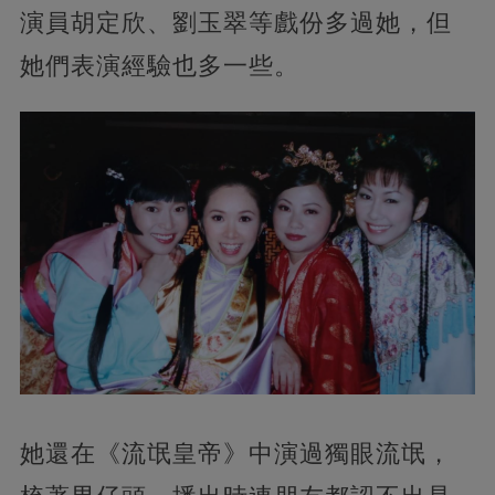
演員胡定欣、劉玉翠等戲份多過她，但
她們表演經驗也多一些。
她還在《流氓皇帝》中演過獨眼流氓，