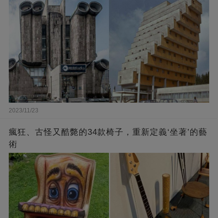
2023/11/23
瘋狂、古怪又酷斃的34款椅子，重新定義‘坐著’的藝
術