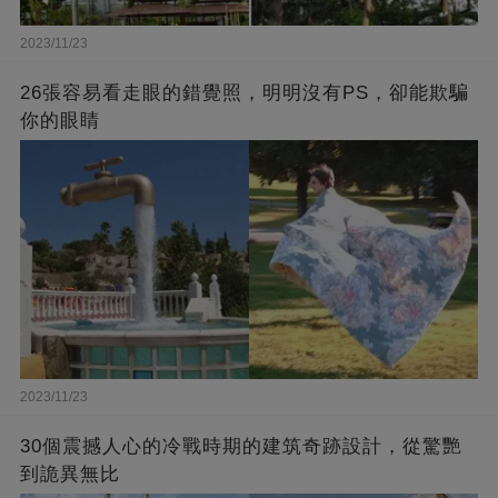
2023/11/23
26張容易看走眼的錯覺照，明明沒有PS，卻能欺騙
你的眼睛
2023/11/23
30個震撼人心的冷戰時期的建筑奇跡設計，從驚艷
到詭異無比