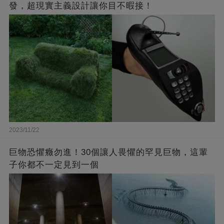
發，超現實主義設計讓你目不暇接！
2023/11/22
巨物恐懼癥勿進！30個讓人畏懼的罕見巨物，這輩
子你都不一定見到一個