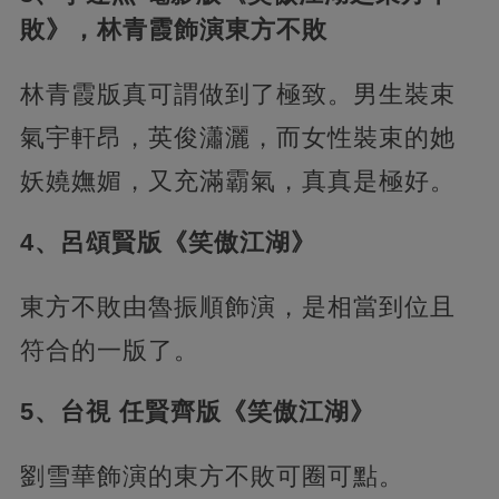
敗》，林青霞飾演東方不敗
林青霞版真可謂做到了極致。男生裝束
氣宇軒昂，英俊瀟灑，而女性裝束的她
妖嬈嫵媚，又充滿霸氣，真真是極好。
4、呂頌賢版《笑傲江湖》
東方不敗由魯振順飾演，是相當到位且
符合的一版了。
5、台視 任賢齊版《笑傲江湖》
劉雪華飾演的東方不敗可圈可點。