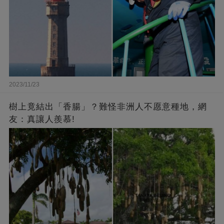
2023/11/23
樹上竟結出「香腸」？難怪非洲人不愿意種地，網
友：真讓人羨慕!