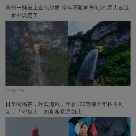
貴州一懸崖上金色龍頭,常年不斷向外吐水,眾人走近
一看不淡定了
2023/11/23
日常喝喝茶，吹吹海風，年薪120萬卻常年招不到
人，「守塔人」的真相竟是如此