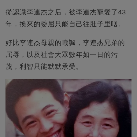
從認識李連杰之后，被李連杰寵愛了43
年，換來的委屈只能自己往肚子里咽。
好比李連杰母親的嘲諷，李連杰兄弟的
屈辱，以及社會大眾數年如一日的污
蔑，利智只能默默承受。