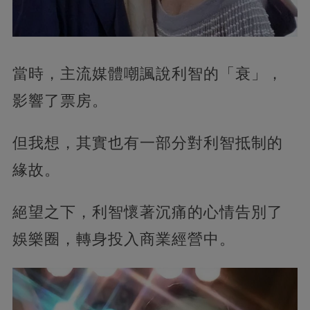
當時，主流媒體嘲諷說利智的「衰」，
影響了票房。
但我想，其實也有一部分對利智抵制的
緣故。
絕望之下，利智懷著沉痛的心情告別了
娛樂圈，轉身投入商業經營中。