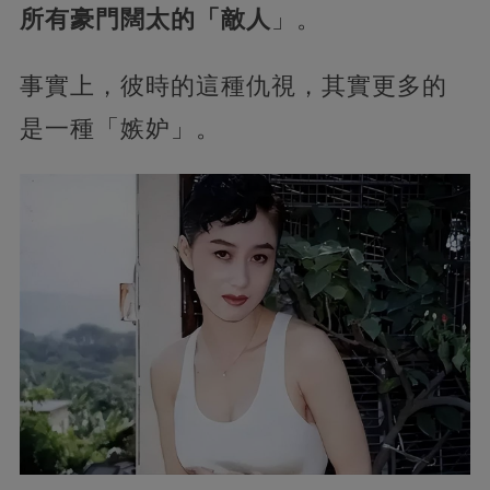
所有豪門闊太的「敵人
」。
事實上，彼時的這種仇視，其實更多的
是一種「嫉妒」。