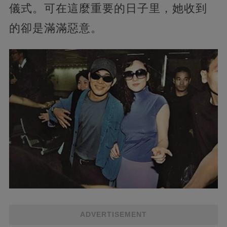
儀式。可在這麼重要的日子里，她收到
的卻是滿滿惡意。
ADVERTISEMENT