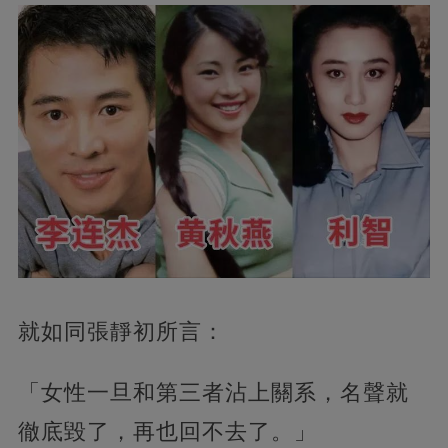
就如同張靜初所言：
「女性一旦和第三者沾上關系，名聲就
徹底毀了，再也回不去了。」