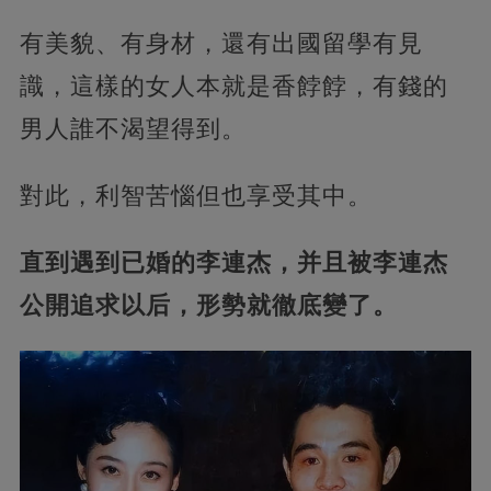
有美貌、有身材，還有出國留學有見
識，這樣的女人本就是香餑餑，有錢的
男人誰不渴望得到。
對此，利智苦惱但也享受其中。
直到遇到已婚的李連杰，并且被李連杰
公開追求以后，形勢就徹底變了。