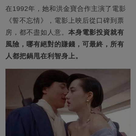
在1992年，她和洪金寶合作主演了電影
《誓不忘情》，電影上映后從口碑到票
房，都不盡如人意。
本身電影投資就有
風險，哪有絕對的賺錢，可最終，所有
人都把鍋甩在利智身上。