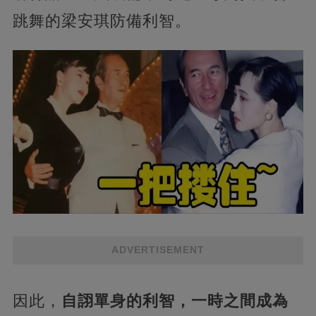
跳舞的梁安琪防備利智。
ADVERTISEMENT
因此，
自詡單身的利智，一時之間成為