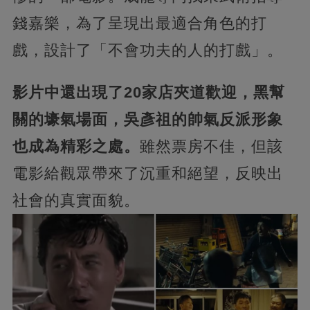
錢嘉樂，為了呈現出最適合角色的打
戲，設計了「不會功夫的人的打戲」。
影片中還出現了20家店夾道歡迎，黑幫
關的壕氣場面，吳彥祖的帥氣反派形象
也成為精彩之處。
雖然票房不佳，但該
電影給觀眾帶來了沉重和絕望，反映出
社會的真實面貌。