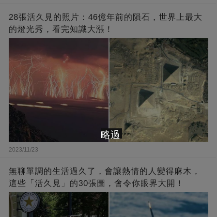
28張活久見的照片：46億年前的隕石，世界上最大
的燈光秀，看完知識大漲！
略過
2023/11/23
無聊單調的生活過久了，會讓熱情的人變得麻木，
這些「活久見」的30張圖，會令你眼界大開！