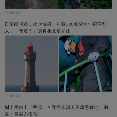
2023/11/23
日常喝喝茶，吹吹海風，年薪120萬卻常年招不到
人，「守塔人」的真相竟是如此
2023/11/23
樹上竟結出「香腸」？難怪非洲人不愿意種地，網
友：真讓人羨慕!