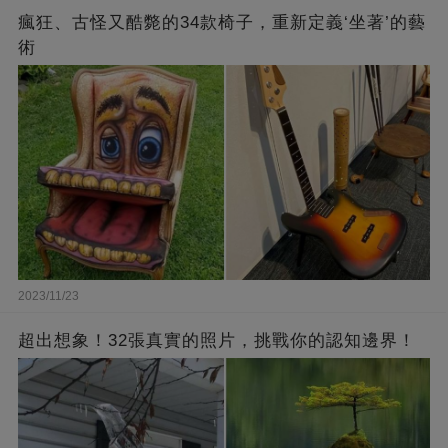
瘋狂、古怪又酷斃的34款椅子，重新定義‘坐著’的藝
術
2023/11/23
超出想象！32張真實的照片，挑戰你的認知邊界！