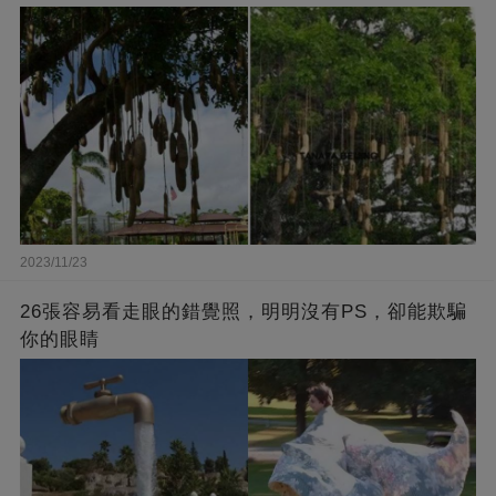
2023/11/23
26張容易看走眼的錯覺照，明明沒有PS，卻能欺騙
你的眼睛