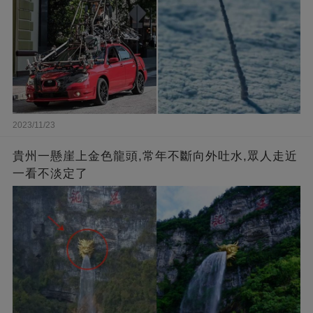
2023/11/23
貴州一懸崖上金色龍頭,常年不斷向外吐水,眾人走近
一看不淡定了