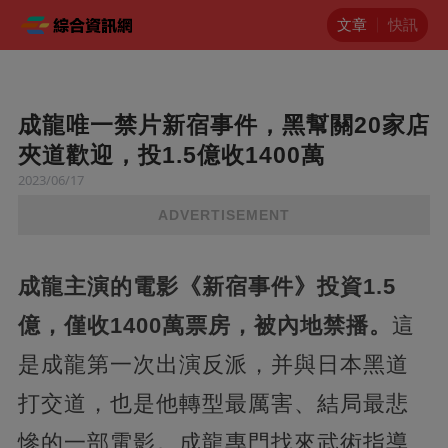
文章
快訊
成龍唯一禁片新宿事件，黑幫關20家店
夾道歡迎，投1.5億收1400萬
2023/06/17
ADVERTISEMENT
成龍主演的電影《新宿事件》投資1.5
億，僅收1400萬票房，被內地禁播。
這
是成龍第一次出演反派，并與日本黑道
打交道，也是他轉型最厲害、結局最悲
慘的一部電影。成龍專門找來武術指導