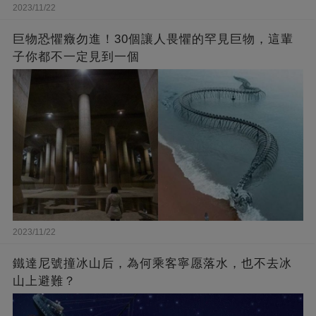
2023/11/22
巨物恐懼癥勿進！30個讓人畏懼的罕見巨物，這輩
子你都不一定見到一個
2023/11/22
鐵達尼號撞冰山后，為何乘客寧愿落水，也不去冰
山上避難？