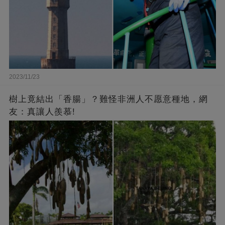
2023/11/23
樹上竟結出「香腸」？難怪非洲人不愿意種地，網
友：真讓人羨慕!