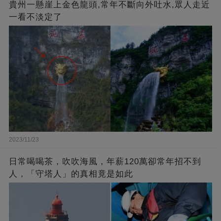
貴州一懸崖上金色龍頭,常年不斷向外吐水,眾人走近
一看不淡定了
2023/11/23
日常喝喝茶，吹吹海風，年薪120萬卻常年招不到
人，「守塔人」的真相竟是如此