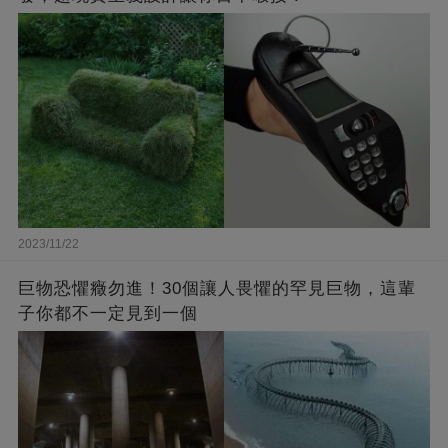
2023/11/22
巨物恐懼癥勿進！30個讓人畏懼的罕見巨物，這輩
子你都不一定見到一個