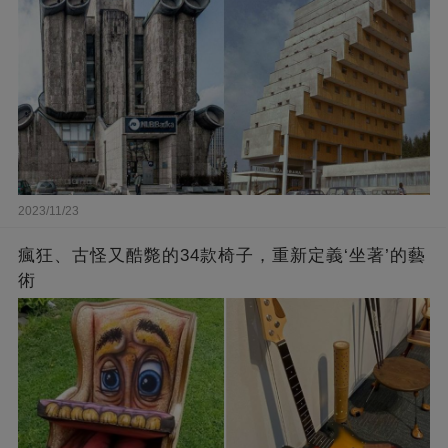
2023/11/23
瘋狂、古怪又酷斃的34款椅子，重新定義‘坐著’的藝
術