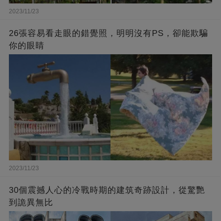
2023/11/23
26張容易看走眼的錯覺照，明明沒有PS，卻能欺騙
你的眼睛
2023/11/23
30個震撼人心的冷戰時期的建筑奇跡設計，從驚艷
到詭異無比