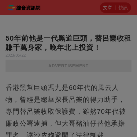
文章
快訊
50年前他是一代黑道巨頭，替呂樂收租
賺千萬身家，晚年北上投資！
2023/05/22
ADVERTISEMENT
香港黑幫巨頭馮九是60年代的風云人
物，曾經是總華探長呂樂的得力助手，
專門替呂樂收取保護費，雖然70年代被
廉政公署逮捕，但大哥豬油仔替他承擔
罪名，讓沙皮狗避開了法律制裁。