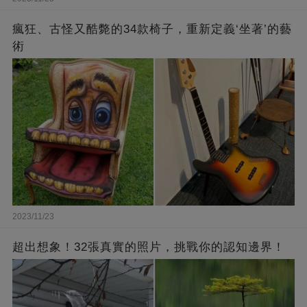
瘋狂、古怪又酷斃的34款椅子，重新定義‘坐著’的藝
術
2023/11/23
超出想象！32張真實的照片，挑戰你的認知邊界！