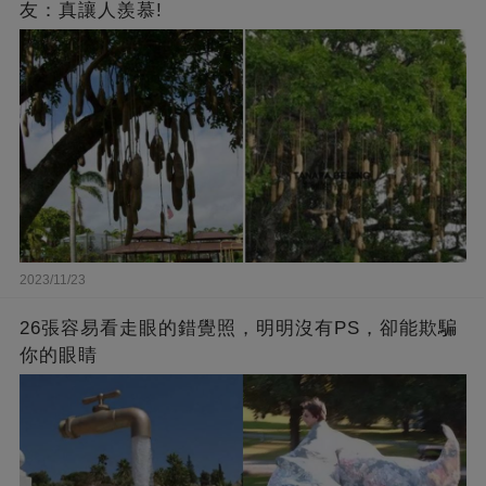
友：真讓人羨慕!
2023/11/23
26張容易看走眼的錯覺照，明明沒有PS，卻能欺騙
你的眼睛