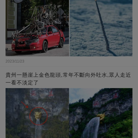
2023/11/23
貴州一懸崖上金色龍頭,常年不斷向外吐水,眾人走近
一看不淡定了