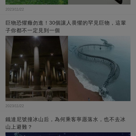
2023/11/22
巨物恐懼癥勿進！30個讓人畏懼的罕見巨物，這輩
子你都不一定見到一個
2023/11/22
鐵達尼號撞冰山后，為何乘客寧愿落水，也不去冰
山上避難？