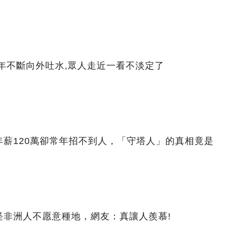
年不斷向外吐水,眾人走近一看不淡定了
薪120萬卻常年招不到人，「守塔人」的真相竟是
怪非洲人不愿意種地，網友：真讓人羨慕!