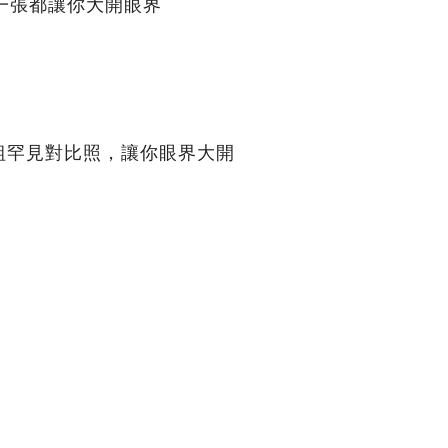
一張都讓你大開眼界
組罕見對比照，讓你眼界大開