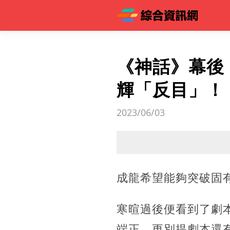
《神話》幕後
輝「反目」！
2023/06/03
成龍希望能夠突破固
寒暄過後便看到了劇
端正，更別提劇本還