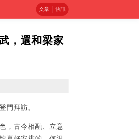
文章
快訊
武，還和梁家
登門拜訪。
色，古今相融、立意
龍喜好安排的，何況