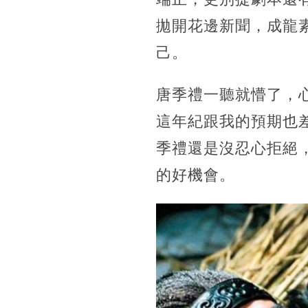
拋開花邊新聞，成龍
己。
唐季禮一聽就懵了，
這年紀跟我的預期也
季禮還是沒忍心拒絕
的好機會。