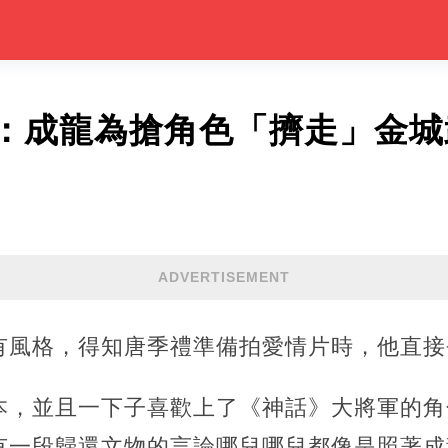
：成龍為搶角色「擠走」金城
ADVERTISEMENT
有風格，得知唐季禮準備拍愛情片時，他直接
本，並且一下子喜歡上了《神話》大將軍的角
有一段歸還文物的言論哪兒哪兒都像是照著成