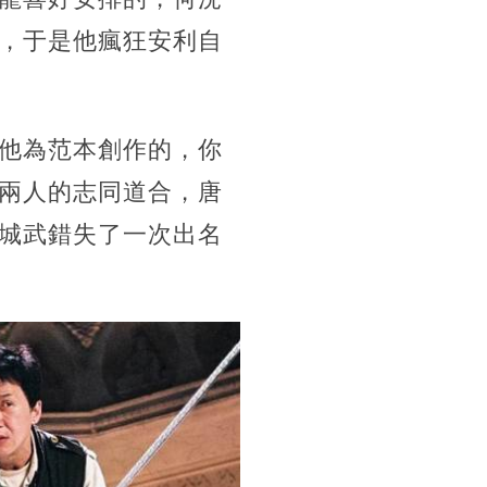
，于是他瘋狂安利自
他為范本創作的，你
兩人的志同道合，唐
城武錯失了一次出名