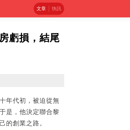
文章
快訊
房虧損，結尾
十年代初，被迫從無
于是，他決定聯合黎
己的創業之路。