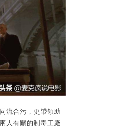
同流合污，更帶領助
兩人有關的制毒工廠