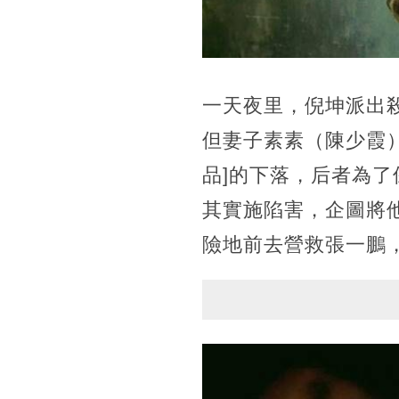
一天夜里，倪坤派出
但妻子素素（陳少霞
品]的下落，后者為
其實施陷害，企圖將
險地前去營救張一鵬