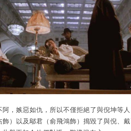
不阿，嫉惡如仇，所以不僅拒絕了與倪坤等人
杰飾）以及鄔君（俞飛鴻飾）搗毀了與倪、戴