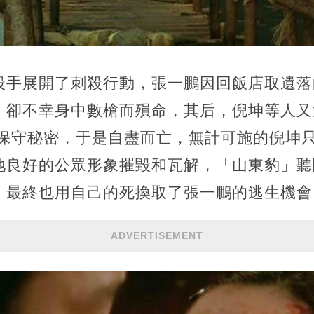
殺手展開了刺殺行動，張一鵬因回飯店取遺落
）卻不幸身中數槍而殞命，其后，倪坤等人又逼
了保守秘密，于是自盡而亡，無計可施的倪坤
他良好的公眾形象摧毀和瓦解，「山東豹」聽
，最終也用自己的死換取了張一鵬的逃生機會
ADVERTISEMENT