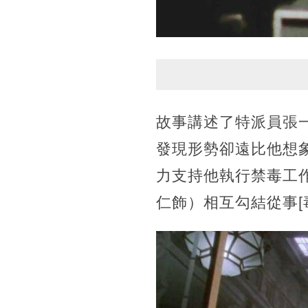
故事講述了特派員張
發現形勢卻遠比他想
力支持他執行禁毒工
仁飾）相互勾結從事[