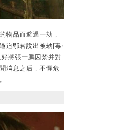
的物品而避過一劫，
迫鄔君說出被劫[毒·
只好將張一鵬囚禁并對
聞消息之后，不懼危
。