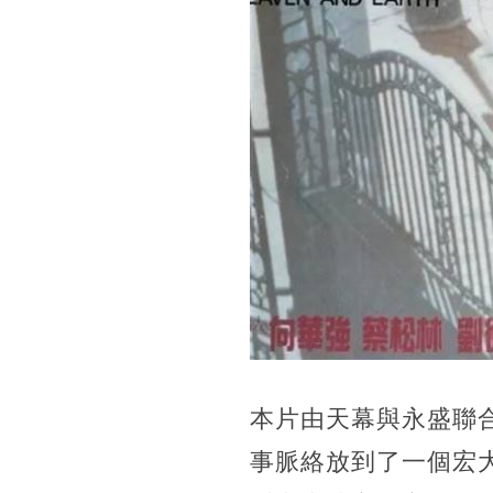
本片由天幕與永盛聯
事脈絡放到了一個宏