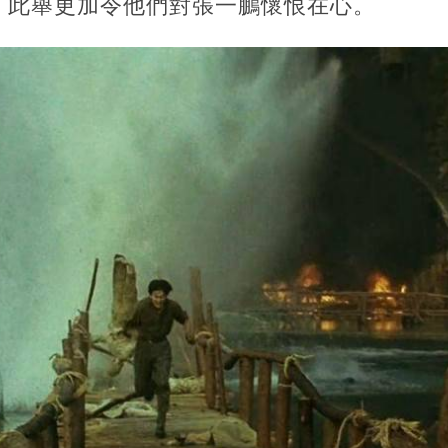
]，此舉更加令他們對張一鵬懷恨在心。