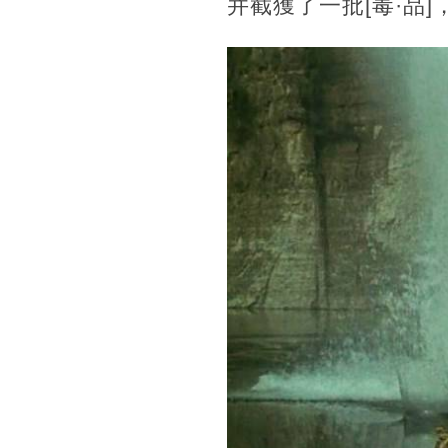
并截獲了一批[毒·品