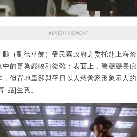
ADVERTISEMENT
一鵬（劉德華飾）受民國政府之委托赴上海禁
象中的更為嚴峻和復雜：表面上，警廳廳長倪
作，但背地里卻與平日以大慈善家形象示人的
毒·品]生意。