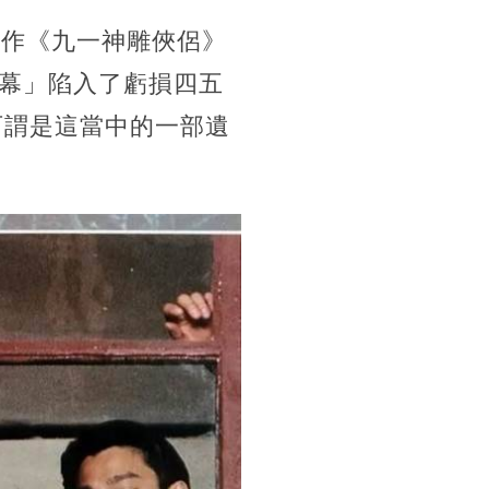
業作《九一神雕俠侶》
幕」陷入了虧損四五
可謂是這當中的一部遺