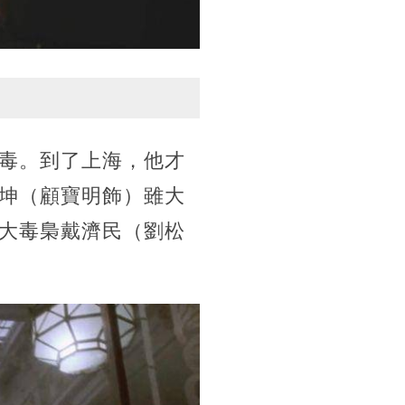
毒。到了上海，他才
坤（顧寶明飾）雖大
大毒梟戴濟民（劉松