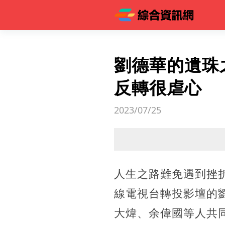
劉德華的遺珠
反轉很虐心
2023/07/25
人生之路難免遇到挫
線電視台轉投影壇的
大煒、余偉國等人共